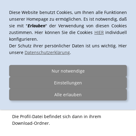
Diese Website benutzt Cookies, um Ihnen alle Funktionen
unserer Homepage zu ermöglichen. Es ist notwendig, daß
sie mit "
Erlauben
" der Verwendung von diesen Cookies
Navigation einblenden
zustimmen. Hier können Sie die Cookies
HIER
individuell
konfigurieren.
Der Schutz ihrer persönlicher Daten ist uns wichtig. Hier
unsere
Datenschutzerklärung
.
Vielen Dank, daß sie Das ICC-Farbprofil "Fotopapier
semiglossy" von Fotospeed downloaden. Der
Download startet nach 5 Sekunden.
Nur notwendige
Einstellungen
Der
Virenscanner
von" Windows 10"
blockiert den
Download aus Sicherheitsgründen
. Wenn ein
Alle erlauben
entsprechendes Infofeld aufscheint, klicken sie bitte in
das Feld und dann auf "
Download
starten
".
Die Profil-Datei befindet sich dann in ihrem
Download-Ordner.