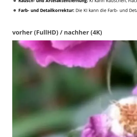
Rausch- und Artefaktentfernung:
KI kann Rauschen, Fla
Farb- und Detailkorrektur:
Die KI kann die Farb- und Deta
vorher (FullHD) / nachher (4K)