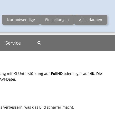
erchenfelder Str. 66-68, 1080 Wien
Nur notwendige
Einstellungen
Alle erlauben
Service
sung mit KI-Unterstützung auf
FullHD
oder sogar auf
4K
. Die
AVI-Datei.
ls verbessern, was das Bild schärfer macht.