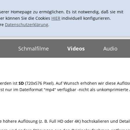
+43-1-4061661
L
serer Homepage zu ermöglichen. Es ist notwendig, daß sie mit
er können Sie die Cookies
HIER
individuell konfigurieren.
ere
Datenschutzerklärung
.
Schmalfilme
Videos
Audio
werden ist
SD
(720x576 Pixel). Auf Wunsch erhöhen wir diese Auflö
 ist nur im Dateiformat "mp4" verfügbar -nicht als unkomprimierte 
 höhere Auflösung (z. B. Full HD oder 4K) hochskalieren und Detai