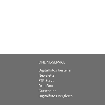
ONLINE-SERVICE
Digitalfotos bestellen
Newsletter
FTP-Server
DropBox
Gutscheine
Digitalfotos Vergleich