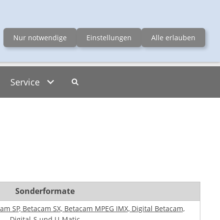
erchenfelder Str. 66-68, 1080 Wien
Nur notwendige
Einstellungen
Alle erlauben
Service
Sonderformate
am SP, Betacam SX, Betacam MPEG IMX, Digital Betacam,
Digital-S und U-Matic