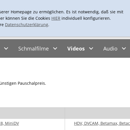
+43-1-4061661
L
serer Homepage zu ermöglichen. Es ist notwendig, daß sie mit
er können Sie die Cookies
HIER
individuell konfigurieren.
ere
Datenschutzerklärung
.
Schmalfilme
Videos
Audio
nstigen Pauschalpreis.
l8, MiniDV
HDV, DVCAM, Betamax, Betac