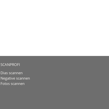
SCANPROFI
Dias scannen
Negative scannen
Fotos scannen