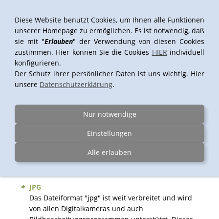
Diese Website benutzt Cookies, um Ihnen alle Funktionen
unserer Homepage zu ermöglichen. Es ist notwendig, daß
sie mit "
Erlauben
" der Verwendung von diesen Cookies
Navigation einblenden
zustimmen. Hier können Sie die Cookies
HIER
individuell
konfigurieren.
Der Schutz ihrer persönlicher Daten ist uns wichtig. Hier
unsere
Datenschutzerklärung
.
Dateiformate
Unsere Scanner und Digitalkameras liefern Bilddaten
Nur notwendige
in dem Format
JPG
,
TIF
und dem gerätespezifischen
RAW-Dateiformat
3F
(Hasselblad),
RAF
(Fuji) oder
NEF
Einstellungen
(Nikon). Welche Vorteile die jeweiligen Dateitypen
Alle erlauben
haben erfahren Sie hier.
JPG
Das Dateiformat "jpg" ist weit verbreitet und wird
von allen Digitalkameras und auch