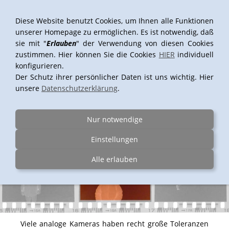
Diese Website benutzt Cookies, um Ihnen alle Funktionen
unserer Homepage zu ermöglichen. Es ist notwendig, daß
sie mit "
Erlauben
" der Verwendung von diesen Cookies
Navigation einblenden
zustimmen. Hier können Sie die Cookies
HIER
individuell
konfigurieren.
Der Schutz ihrer persönlicher Daten ist uns wichtig. Hier
unsere
Datenschutzerklärung
.
Scannen mit Auschnitt
Filmstreifen (Negative und Dias/Positive) scannen wir
Nur notwendige
immer mit ca. 90% der sichtbaren Bildfläche.
Einstellungen
Alle erlauben
Viele analoge Kameras haben recht große Toleranzen