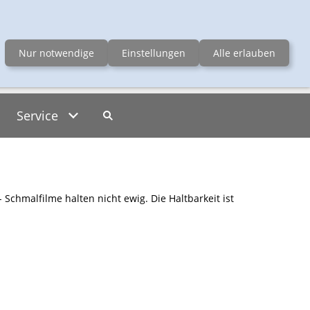
erchenfelder Str. 66-68, 1080 Wien
Nur notwendige
Einstellungen
Alle erlauben
Service
Schmalfilme halten nicht ewig. Die Haltbarkeit ist