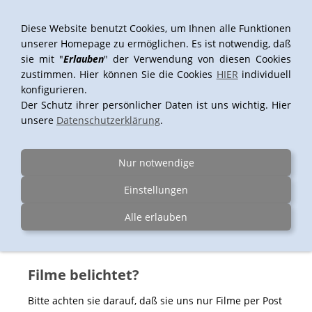
Diese Website benutzt Cookies, um Ihnen alle Funktionen
unserer Homepage zu ermöglichen. Es ist notwendig, daß
sie mit "
Erlauben
" der Verwendung von diesen Cookies
Navigation einblenden
zustimmen. Hier können Sie die Cookies
HIER
individuell
konfigurieren.
Der Schutz ihrer persönlicher Daten ist uns wichtig. Hier
unsere
Datenschutzerklärung
.
Richtige Filmtypen?
Bitte achten sie darauf, daß sie uns nur Filme per Post
Nur notwendige
schicken die wir auch entwickeln können. Welche
Filme das sind entnehmen sie bitte unserer
Einstellungen
Homepage. Schicken sie uns Filme die wir nicht
Alle erlauben
entwickeln können verrechnen wir für den
Rückversand 8,- €.
Filme belichtet?
Bitte achten sie darauf, daß sie uns nur Filme per Post