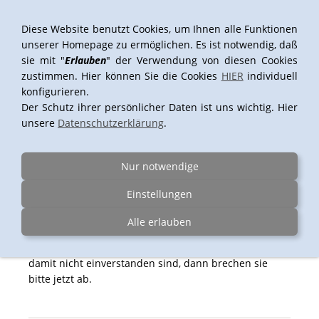
Diese Website benutzt Cookies, um Ihnen alle Funktionen
unserer Homepage zu ermöglichen. Es ist notwendig, daß
sie mit "
Erlauben
" der Verwendung von diesen Cookies
Navigation einblenden
zustimmen. Hier können Sie die Cookies
HIER
individuell
konfigurieren.
Der Schutz ihrer persönlicher Daten ist uns wichtig. Hier
unsere
Datenschutzerklärung
.
Leinwanddrucke bestellen - GANZ
EINFACH
Nur notwendige
Mit diesem Bestellvorgang können sie ganz einfach
Einstellungen
einen Leinwanddruck bestellen.
Dieses Formular kann jedoch NICHT die Kosten für
Alle erlauben
Ihre Bestellung ausrechnen -diese bekommen sie von
uns nachträglich per Email zugeschickt. Wenn sie
damit nicht einverstanden sind, dann brechen sie
bitte jetzt ab.