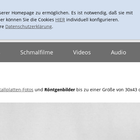
+43-1-4061661
L
serer Homepage zu ermöglichen. Es ist notwendig, daß sie mit
er können Sie die Cookies
HIER
individuell konfigurieren.
ere
Datenschutzerklärung
.
s
Schmalfilme
Videos
Audio
allplatten-Fotos
und
Röntgenbilder
bis zu einer Größe von 30x43 c