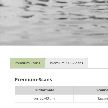
Premium-Scans
PremiumPLUS-Scans
Premium-Scans
Bildformate
Scanne
bis 30x43 cm
Epson