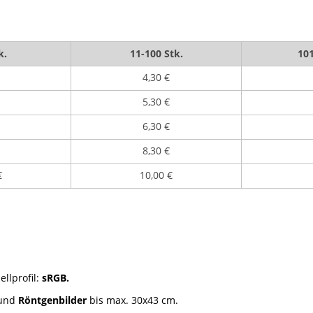
k.
11-100 Stk.
101
4,30 €
5,30 €
6,30 €
8,30 €
€
10,00 €
ellprofil:
sRGB
.
und
Röntgenbilder
bis max. 30x43 cm.