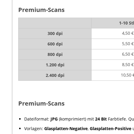
Premium-Scans
1-10 St
4,50 €
300 dpi
5,50 €
600 dpi
6,50 €
800 dpi
8,50 €
1.200 dpi
10,50 
2.400 dpi
Premium-Scans
Dateiformat:
JPG
(komprimiert) mit
24 Bit
Farbtiefe. Qu
Vorlagen:
Glasplatten-Negative
,
Glasplatten-Positive