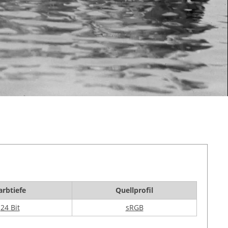
arbtiefe
Quellprofil
24 Bit
sRGB